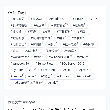
All Tags
1
1
1
3
2
#魔法改图
#MySQL
#PaddleOCR
#Linux
#VUE
1
1
23
8
#长风轻视听
#运营商
#课堂笔记
#读后感
2
2
2
2
13
#虚拟机
#英语
#绘画
#节日百科
#网络
1
2
9
5
#短篇阅读
#真图智慧图像
#电子
#物联网
5
1
3
8
1
#汇编语言
#林则徐
#数学
#数字电路
#教师节
1
11
3
2
#必应
#单片机
#作者投稿
#传感器
4
2
9
4
#WordPress
#WPF
#Windows 2000
#vb6.0
4
1
4
#Windows 10
#TensorFlow
#SQL Server 2012
3
3
1
1
5
#Python
#Git
#JavaScript
#Gitee
#Java
2
9
8
1
1
#deepin
#C#
#C语言
#Arduino
#AutoCAD
3
0
#Audition新手上手教程
#Halo
教程文章
#deepin