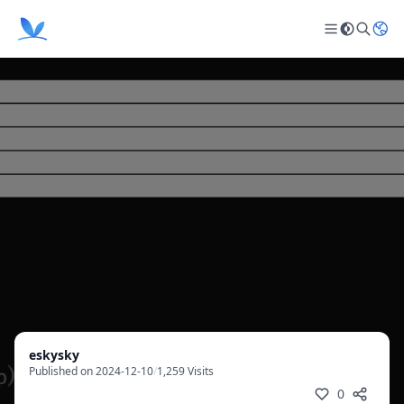
eskysky
Published on 2024-12-10
/
1,259 Visits
0