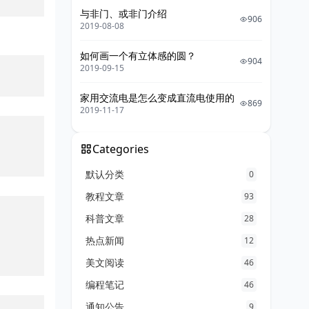
与非门、或非门介绍
906
2019-08-08
如何画一个有立体感的圆？
904
2019-09-15
家用交流电是怎么变成直流电使用的
869
2019-11-17
Categories
默认分类
0
教程文章
93
科普文章
28
热点新闻
12
美文阅读
46
编程笔记
46
通知公告
9