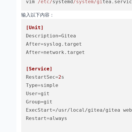
vim 
/etc/
systemd
/system/gi
tea.servic
输入以下内容：
[Unit]
Description
After
After
=network.target

[Service]
RestartSec
=
2
Type
User
Group
ExecStart
Restart
=always
