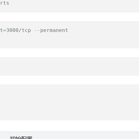
rts
t=3000/tcp
--
permanent