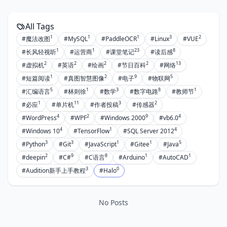
All Tags
1
1
1
3
2
#魔法改图
#MySQL
#PaddleOCR
#Linux
#VUE
1
1
23
8
#长风轻视听
#运营商
#课堂笔记
#读后感
2
2
2
2
13
#虚拟机
#英语
#绘画
#节日百科
#网络
1
2
9
5
#短篇阅读
#真图智慧图像
#电子
#物联网
5
1
3
8
1
#汇编语言
#林则徐
#数学
#数字电路
#教师节
1
11
3
2
#必应
#单片机
#作者投稿
#传感器
4
2
9
4
#WordPress
#WPF
#Windows 2000
#vb6.0
4
1
4
#Windows 10
#TensorFlow
#SQL Server 2012
3
3
1
1
5
#Python
#Git
#JavaScript
#Gitee
#Java
2
9
8
1
1
#deepin
#C#
#C语言
#Arduino
#AutoCAD
3
0
#Audition新手上手教程
#Halo
No Posts