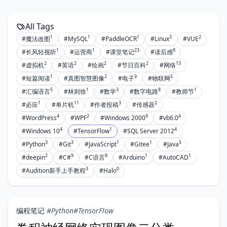
All Tags
1
1
1
3
2
#魔法改图
#MySQL
#PaddleOCR
#Linux
#VUE
1
1
23
8
#长风轻视听
#运营商
#课堂笔记
#读后感
2
2
2
2
13
#虚拟机
#英语
#绘画
#节日百科
#网络
1
2
9
5
#短篇阅读
#真图智慧图像
#电子
#物联网
5
1
3
8
1
#汇编语言
#林则徐
#数学
#数字电路
#教师节
1
11
3
2
#必应
#单片机
#作者投稿
#传感器
4
2
9
4
#WordPress
#WPF
#Windows 2000
#vb6.0
4
1
4
#Windows 10
#TensorFlow
#SQL Server 2012
3
3
1
1
5
#Python
#Git
#JavaScript
#Gitee
#Java
2
9
8
1
1
#deepin
#C#
#C语言
#Arduino
#AutoCAD
3
0
#Audition新手上手教程
#Halo
编程笔记
#Python
#TensorFlow