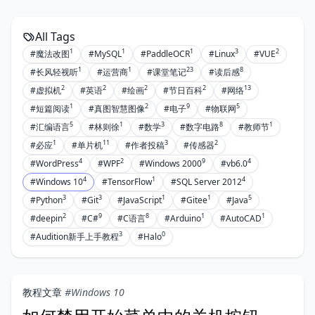
All Tags
1
1
1
3
2
#魔法改图
#MySQL
#PaddleOCR
#Linux
#VUE
1
1
23
8
#长风轻视听
#运营商
#课堂笔记
#读后感
2
2
2
2
13
#虚拟机
#英语
#绘画
#节日百科
#网络
1
2
9
5
#短篇阅读
#真图智慧图像
#电子
#物联网
5
1
3
8
1
#汇编语言
#林则徐
#数学
#数字电路
#教师节
1
11
3
2
#必应
#单片机
#作者投稿
#传感器
4
2
9
4
#WordPress
#WPF
#Windows 2000
#vb6.0
4
1
4
#Windows 10
#TensorFlow
#SQL Server 2012
3
3
1
1
5
#Python
#Git
#JavaScript
#Gitee
#Java
2
9
8
1
1
#deepin
#C#
#C语言
#Arduino
#AutoCAD
3
0
#Audition新手上手教程
#Halo
教程文章
#Windows 10