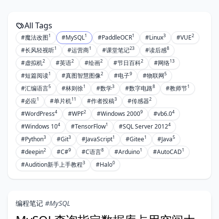
All Tags
1
1
1
3
2
#魔法改图
#MySQL
#PaddleOCR
#Linux
#VUE
1
1
23
8
#长风轻视听
#运营商
#课堂笔记
#读后感
2
2
2
2
13
#虚拟机
#英语
#绘画
#节日百科
#网络
1
2
9
5
#短篇阅读
#真图智慧图像
#电子
#物联网
5
1
3
8
1
#汇编语言
#林则徐
#数学
#数字电路
#教师节
1
11
3
2
#必应
#单片机
#作者投稿
#传感器
4
2
9
4
#WordPress
#WPF
#Windows 2000
#vb6.0
4
1
4
#Windows 10
#TensorFlow
#SQL Server 2012
3
3
1
1
5
#Python
#Git
#JavaScript
#Gitee
#Java
2
9
8
1
1
#deepin
#C#
#C语言
#Arduino
#AutoCAD
3
0
#Audition新手上手教程
#Halo
编程笔记
#MySQL