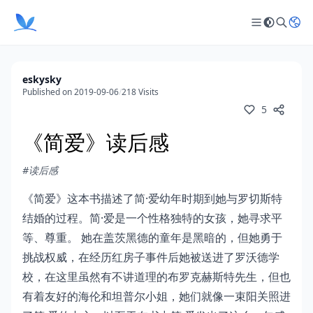
eskysky
Published on 2019-09-06
/
218 Visits
5
《简爱》读后感
#读后感
《简爱》这本书描述了简·爱幼年时期到她与罗切斯特
结婚的过程。简·爱是一个性格独特的女孩，她寻求平
等、尊重。 她在盖茨黑德的童年是黑暗的，但她勇于
挑战权威，在经历红房子事件后她被送进了罗沃德学
校，在这里虽然有不讲道理的布罗克赫斯特先生，但也
有着友好的海伦和坦普尔小姐，她们就像一束阳关照进