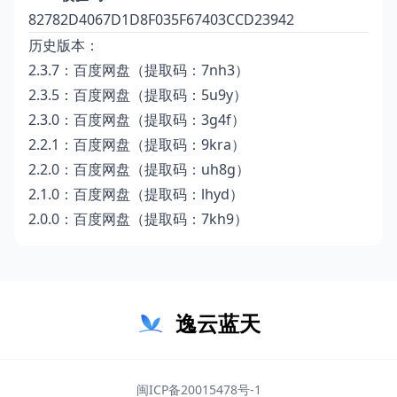
82782D4067D1D8F035F67403CCD23942
历史版本：
2.3.7：
百度网盘
（提取码：7nh3）
2.3.5：
百度网盘
（提取码：5u9y）
2.3.0：
百度网盘
（提取码：3g4f）
2.2.1：
百度网盘
（提取码：9kra）
2.2.0：
百度网盘
（提取码：uh8g）
2.1.0：
百度网盘
（提取码：lhyd）
2.0.0：
百度网盘
（提取码：7kh9）
逸云蓝天
闽ICP备20015478号-1