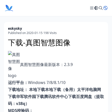
eskysky
Published on 2020-01-15
/
198 Visits
下载-真图智慧图像
真图智慧图像最新版本：2.3.9
运行平台：
Windows 7/8/8.1/10
下载地址：
本地下载
本地下载（备用）
太平洋电脑网
下载
华军软件园下载
腾讯软件中心下载
百度网盘
（提取
码：v38q）
MD5校验码：