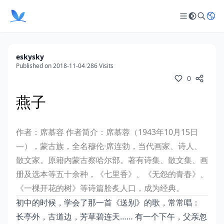
eskysky
Published on 2018-11-04
/
286 Visits
0
燕子
作者：席慕容
作者简介：席慕蓉（1943年10月15日
—），蒙古族，全名穆伦·席连勃，当代画家、诗人、
散文家。原籍内蒙古察哈尔部。著有诗集、散文集、画
册及选本等五十余种，《七里香》、《无怨的青春》、
《一棵开花的树》等诗篇脍炙人口，成为经典。
初中的时候，学会了那一首《送别》的歌，常常唱：
长亭外，古道边，芳草碧连天…… 有一个下午，父亲忽