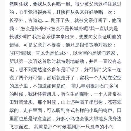
然叫住我，要我从头再唱一遍。很少被父亲这样注意过
的，心里觉得很兴奋，赶快再从头来好好地唱一次：
长亭外，古道边…… 刚开了头，就被父亲打断了，他问
我：“怎么是长亭外?怎么不是长城外呢?我一直以为是
长城外啊!” 我把音乐课本拿出来，想要向父亲证明他的
错误。可是父亲并不要看，他只是很懊丧地对我说：
“好可惜!我一直以为是长城外，以为写的是我们老家，
所以第一次听这首歌时就特别地感动，并且一直没有忘
记，想不到竟然这么多年是听错了，好可惜!” 父亲一连
说了两个好可惜，然后就走开了，留我一个人站在空空
的屋子里，不知道如何是好。 前几年刚搬到石门乡间
的时候，我还怀着凯儿，听医生的嘱咐，一个人常常在
田野间散步。那个时候，山上还种满了相思树，苍苍翠
翠的，走在里面，可以听到各式各样的小鸟的鸣声。田
里面也总是绿意盎然，好多小鸟也会很大胆地从我身边
飞掠而过。 我就是那个时候看到那一只孤单的小鸟