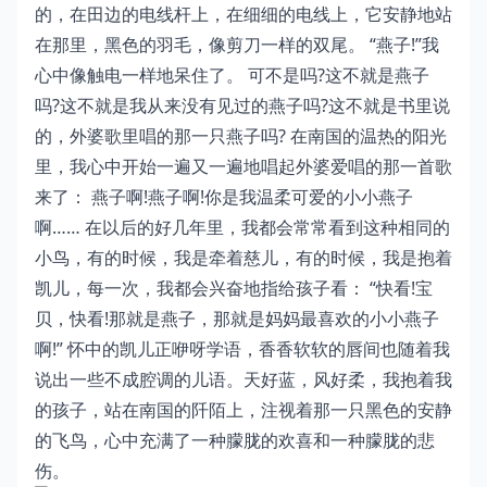
的，在田边的电线杆上，在细细的电线上，它安静地站
在那里，黑色的羽毛，像剪刀一样的双尾。 “燕子!”我
心中像触电一样地呆住了。 可不是吗?这不就是燕子
吗?这不就是我从来没有见过的燕子吗?这不就是书里说
的，外婆歌里唱的那一只燕子吗? 在南国的温热的阳光
里，我心中开始一遍又一遍地唱起外婆爱唱的那一首歌
来了： 燕子啊!燕子啊!你是我温柔可爱的小小燕子
啊…… 在以后的好几年里，我都会常常看到这种相同的
小鸟，有的时候，我是牵着慈儿，有的时候，我是抱着
凯儿，每一次，我都会兴奋地指给孩子看： “快看!宝
贝，快看!那就是燕子，那就是妈妈最喜欢的小小燕子
啊!” 怀中的凯儿正咿呀学语，香香软软的唇间也随着我
说出一些不成腔调的儿语。天好蓝，风好柔，我抱着我
的孩子，站在南国的阡陌上，注视着那一只黑色的安静
的飞鸟，心中充满了一种朦胧的欢喜和一种朦胧的悲
伤。