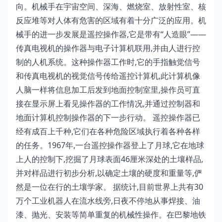
向。机械手在宇宙空间、深海、燃烧室、放射性室、核
反应堆等对人体有危害的区域有着十分广泛的应用。机
械手的进一步发展是遥控操作器,它是带有“人造眼”——
传真电视机的操作器与电子计算机联用,并由人进行控
制的人机系统。这种操作器工作时,它的手指触觉信号
和传真电视机的视觉信号传给遥控计算机,此计算机像
人脑一样将信息加工后发到地面控制室里,操作员可直
接在显示屏上看见操作器的工作情况,并通过控制器和
地面计算机控制操作器的下一步行动。 遥控操作器已
经有成百上千种,它们在各种危险区域执行着各种各样
的任务。1967年,一台遥控操作器登上了月球,它在地球
上人的控制下,挖掘了月球表面46厘米深处的土壤样品,
并对样品进行初步分析,以确定土壤的硬度和重量等,俨
然是一位在行的土壤学家。 据统计,目前世界上共有30
万个工业机器人在流水线旁,日夜不停地从事焊接、油
漆、抛光、安装等简单重复的机械性操作。在巴黎地铁