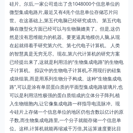
硅片。尔后,一家公司造出了含1048000个信息单位的
微型集成电路片,最近又有4兆个信息单位存储芯片问
世。在这基础上,第五代电脑已经研究成功。 第五代电
脑在微型化方面已经可以与生物脑媲美了。但是,这仍
然是没有思维能力的机器。要更逼真地模仿人脑,从现
在起就得着手研究第六代、第七代电子计算机。 人类
的智慧真是无穷无尽。现在,第六代计算机的研究方案
已经提出来了,这就是利用活的“生物集成电路”的生物电
子计算机。 拟议中的生物电子计算机,不用现行的硅集
成块组装,而是用系列生物分子构成。这种“生物集成电
路”,可以是涂有单层蛋白质的平面型集成电路玻璃片,也
可以是利用活性极强的蛋白质组成的立体分子阵列,植
入生物细胞内,让它像集成电路一样指导电流脉冲。现
今硅片上存储一个信息单位的地区仍包含数以亿计的原
子数,而生物集成电路里,一个分子就能存储一个信息单
位。这样,计算机就能再缩减千万倍,其运算速度要比目