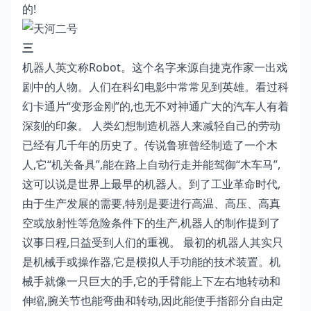
的!
三
机器人英文称Robot。这个名字来源自捷克作家一出戏
剧中的人物。人们在科幻电影中常常见到英雄。看过科
幻卡通片“变形金刚”的,也无不对神通广大的汽车人有着
深刻的印象。 人类幻想制造机器人来减轻自己的劳动
已经有几千年的历史了。传说鲁班曾经制造了一个木
人,它“机关备具”,能在路上自动行走并能驾御“木车马”,
这可以说是世界上最早的机器人。到了工业革命时代,
由于生产发展的需要,特别是要进行高温、高压、高真
空或放射性等危险条件下的生产,机器人的制作提到了
议事日程,日益受到人们的重视。 最初的机器人其实只
是机械手或操作器,它是模拟人手功能的技术装置。机
械手就像一只巨大的手,它的手臂能上下左右地转动和
伸缩,腕关节也能弯曲和转动,因此能使手指部分自由定