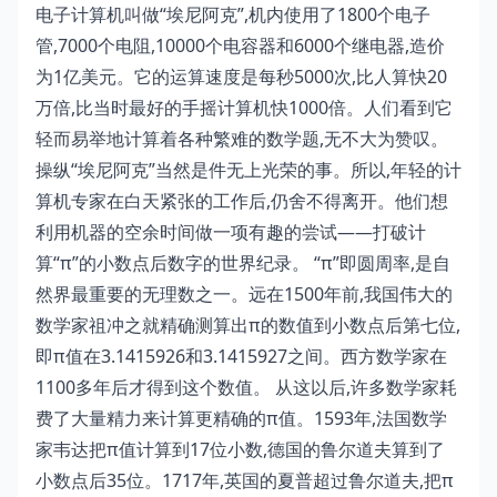
电子计算机叫做“埃尼阿克”,机内使用了1800个电子
管,7000个电阻,10000个电容器和6000个继电器,造价
为1亿美元。它的运算速度是每秒5000次,比人算快20
万倍,比当时最好的手摇计算机快1000倍。人们看到它
轻而易举地计算着各种繁难的数学题,无不大为赞叹。
操纵“埃尼阿克”当然是件无上光荣的事。所以,年轻的计
算机专家在白天紧张的工作后,仍舍不得离开。他们想
利用机器的空余时间做一项有趣的尝试——打破计
算“π”的小数点后数字的世界纪录。 “π”即圆周率,是自
然界最重要的无理数之一。远在1500年前,我国伟大的
数学家祖冲之就精确测算出π的数值到小数点后第七位,
即π值在3.1415926和3.1415927之间。西方数学家在
1100多年后才得到这个数值。 从这以后,许多数学家耗
费了大量精力来计算更精确的π值。1593年,法国数学
家韦达把π值计算到17位小数,德国的鲁尔道夫算到了
小数点后35位。1717年,英国的夏普超过鲁尔道夫,把π