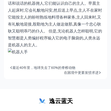
话和说话的机器佣人,它们能认识自己的主人。早晨主
人起床时,它会礼貌地问安,然后送上早点,主人不在家时
它能按主人的吩咐熟练地料理各种家务,主人回来时,又
有礼貌地迎接,殷勤地为主人做这做那,真像一个忠心耿
耿又聪明乖巧的仆人。 但是,无论机器人怎样聪明,它的
智慧都是人类编好程序输入它的电子脑袋的,人类永远
是机器人的主人。
最近40年里，地球失去了60%的脊椎动物
在困境中更要发愤求进
逸云蓝天