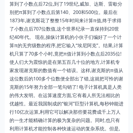
算到了小数点后72位,到了19世纪,威加、达斯、雷歇分
别把π算到了小数点后第140、200和500位。最后在
1873年,谢克斯花了整整15年时间来计算π值,终于求得
了小数点后707位数值,这个世界纪录一直保持到20世
纪40年代。 现在,操纵计算机的小伙子们编好了一个计
算π的无穷级数的程序,把它输入“埃尼阿克”。结果,计算
机只算了70多个小时,竟把π值计算到小数点后2035位!
使人们大为震惊的是在第五百几十位的地方,计算机专
家发现谢克斯的数值有一个错误。这样,谢克斯的π值从
这位数后的100多个位数便全部出了错,这就把可怜的谢
克斯的15年努力全部一笔勾销了! 电子计算机真是人类
的伟大发明。在运算速度方面,它有着人所无法相比的
优越性。最近我国制成的“银河”巨型计算机,每秒钟能进
行10亿次运算,利用它可以解决那些要花费成千上万人
的一生才能精确计算的极为复杂的问题。同时,也只有
利用计算机才能控制各种快速运动的复杂系统。但是,