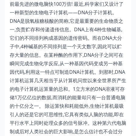
前最先进的微电脑快100万倍! 最近,科学家们又设计了
一种新型的生物电子计算机——DNA分子计算机。
DNA是脱氧核糖核酸的简称,它是最重要的生命物质之
一,负责贮存和传递遗传信息。DNA上有4种生物碱基,
它们的不同排列构成基因的遗传密码。而在DNA大分
子中,4种碱基的不同排列是一个天文数字,因此可以贮
存大量的信息。在某种酶的作用下,DNA分子之间可在
瞬间完成生物化学反应,从一种基因代码变成另一种基
因代码,利用这一特点可制造DNA计算机。到那时,DNA
计算机运算几天相当于从计算机问世以来全世界所产生
的电子计算机运算量的总和。1立方米的DNA溶液可存
储1万亿亿位的数据,而消耗的能量却只有一台普通电脑
的十亿分之一。 除运算快和耗能低外,生物计算机最吸
引人的还是它的可思维性,它具有类似人脑的功能,即在
平行水平上同时处理众多的信号脉冲。这种第六代电脑
制成后对人类社会的巨大影响,是怎么估计也不会过分