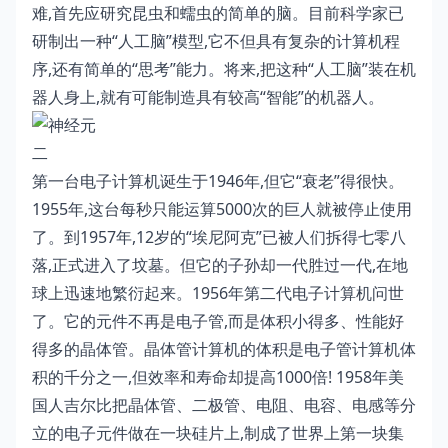
难,首先应研究昆虫和蠕虫的简单的脑。目前科学家已
研制出一种“人工脑”模型,它不但具有复杂的计算机程
序,还有简单的“思考”能力。将来,把这种“人工脑”装在机
器人身上,就有可能制造具有较高“智能”的机器人。
二
第一台电子计算机诞生于1946年,但它“衰老”得很快。
1955年,这台每秒只能运算5000次的巨人就被停止使用
了。到1957年,12岁的“埃尼阿克”已被人们拆得七零八
落,正式进入了坟墓。但它的子孙却一代胜过一代,在地
球上迅速地繁衍起来。1956年第二代电子计算机问世
了。它的元件不再是电子管,而是体积小得多、性能好
得多的晶体管。晶体管计算机的体积是电子管计算机体
积的千分之一,但效率和寿命却提高1000倍! 1958年美
国人吉尔比把晶体管、二极管、电阻、电容、电感等分
立的电子元件做在一块硅片上,制成了世界上第一块集