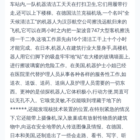
车站内,一队机器清洁工天天在打扫卫生,它们用履带行
走,还可以上下楼梯。在德国法兰克福机场,一个名叫“全
天候清洁工”的机器人为汉莎航空公司擦洗远航归来的
飞机,它可以在两小时之内把一架波音747大型客机擦洗
得一干二净,这项工作原先由16个清洁工干上十个小时
才能完成。在日本,机器人在建筑行业大显身手,高楼机
器人用它们脚下的吸盘牢牢地“站”在大楼的玻璃墙面上,
进行擦玻璃窗的危险工作。在美国,机器护士小姐已经
在医院里代替护理人员从事各种各样的服务性工作,如
送衣、送饭、送药、送病人及护理人员需要的一切东
西。更神的是侦探机器人,它体积极小,行动方便,简直可
以无孔不入。它嗅觉灵敏,不仅能嗅到埋藏于地下的
******,还能发现核技术装置的位置,在特别紧急的情况
下,它还能带上摄像机,深入敌巢或有放射性物质的建筑
物中,向远在安全地带的人传送图像及情报。在德国、
日本和美国,还制造出了一些会走路、看书、写字、听