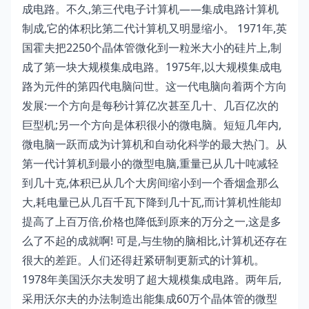
成电路。不久,第三代电子计算机——集成电路计算机
制成,它的体积比第二代计算机又明显缩小。 1971年,英
国霍夫把2250个晶体管微化到一粒米大小的硅片上,制
成了第一块大规模集成电路。1975年,以大规模集成电
路为元件的第四代电脑问世。这一代电脑向着两个方向
发展:一个方向是每秒计算亿次甚至几十、几百亿次的
巨型机;另一个方向是体积很小的微电脑。短短几年内,
微电脑一跃而成为计算机和自动化科学的最大热门。从
第一代计算机到最小的微型电脑,重量已从几十吨减轻
到几十克,体积已从几个大房间缩小到一个香烟盒那么
大,耗电量已从几百千瓦下降到几十瓦,而计算机性能却
提高了上百万倍,价格也降低到原来的万分之一,这是多
么了不起的成就啊! 可是,与生物的脑相比,计算机还存在
很大的差距。人们还得赶紧研制更新式的计算机。
1978年美国沃尔夫发明了超大规模集成电路。两年后,
采用沃尔夫的办法制造出能集成60万个晶体管的微型