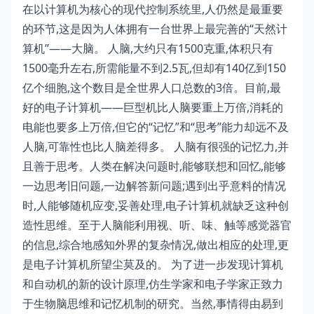
在以计算机为核心的现代控制系统里,人仍然是最重要
的环节,这是因为人体拥有一台世界上最完善的“天然计
算机”——大脑。 人脑,大约只有1500克重,体积只有
1500毫升左右,所需能量不到2.5瓦,但却有140亿到150
亿个细胞,这个数目是全世界人口总数的3倍。目前,最
好的电子计算机——巨型机比人脑要重上万倍,消耗的
电能也要多上万倍,但它的“记忆”和“思考”能力却远不及
人脑,可靠性也比人脑差得多。 人脑有很强的记忆力,并
且善于思考。人类在解决问题时,能够联想和回忆,能够
一边思考旧问题,一边解答新问题;遇到出乎意料的情况
时,人能够随机应变,妥善处理,电子计算机就缺乏这种创
造性思维。至于人脑能利用视、听、味、触等感觉器官
的信息,综合地感知外界的复杂情况,做出相应的处理,更
是电子计算机所望尘莫及的。 为了进一步发现计算机
和自动机的新的设计原理,仿生学家和电子学家正致力
于生物脑思维和记忆机制的研究。当然,事情得由易到