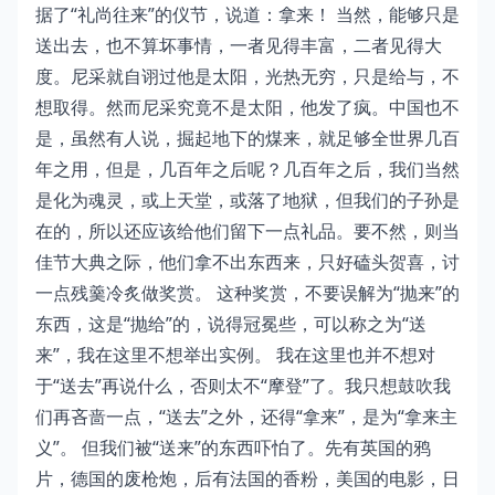
据了“礼尚往来”的仪节，说道：拿来！ 当然，能够只是
送出去，也不算坏事情，一者见得丰富，二者见得大
度。尼采就自诩过他是太阳，光热无穷，只是给与，不
想取得。然而尼采究竟不是太阳，他发了疯。中国也不
是，虽然有人说，掘起地下的煤来，就足够全世界几百
年之用，但是，几百年之后呢？几百年之后，我们当然
是化为魂灵，或上天堂，或落了地狱，但我们的子孙是
在的，所以还应该给他们留下一点礼品。要不然，则当
佳节大典之际，他们拿不出东西来，只好磕头贺喜，讨
一点残羹冷炙做奖赏。 这种奖赏，不要误解为“抛来”的
东西，这是“抛给”的，说得冠冕些，可以称之为“送
来”，我在这里不想举出实例。 我在这里也并不想对
于“送去”再说什么，否则太不“摩登”了。我只想鼓吹我
们再吝啬一点，“送去”之外，还得“拿来”，是为“拿来主
义”。 但我们被“送来”的东西吓怕了。先有英国的鸦
片，德国的废枪炮，后有法国的香粉，美国的电影，日