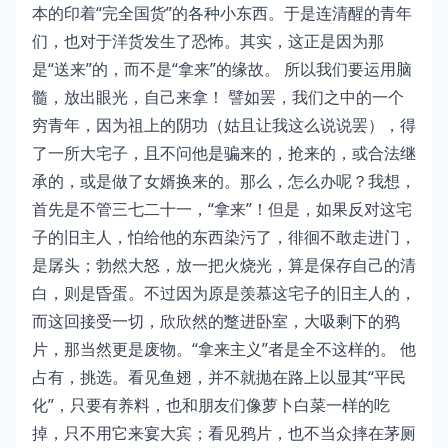
本的印着“完全国货”的各种小东西。于是连清醒的青年
们，也对于洋货发生了恐怖。其实，这正是因为那
是“送来”的，而不是“拿来”的缘故。 所以我们要运用脑
髓，放出眼光，自己来拿！ 譬如罢，我们之中的一个
穷青年，因为祖上的阴功（姑且让我这么说说罢），得
了一所大宅子，且不问他是骗来的，抢来的，或合法继
承的，或是做了女婿换来的。那么，怎么办呢？我想，
首先是不管三七二十一，“拿来”！但是，如果反对这宅
子的旧主人，怕给他的东西染污了，徘徊不敢走进门，
是孱头；勃然大怒，放一把火烧光，算是保存自己的清
白，则是昏蛋。不过因为原是羡慕这宅子的旧主人的，
而这回接受一切，欣欣然的蹩进卧室，大吸剩下的鸦
片，那当然更是废物。“拿来主义”者是全不这样的。 他
占有，挑选。看见鱼翅，并不就抛在路上以显其“平民
化”，只要有养料，也和朋友们像萝卜白菜一样的吃
掉，只不用它来宴大宾；看见鸦片，也不当众摔在茅厕