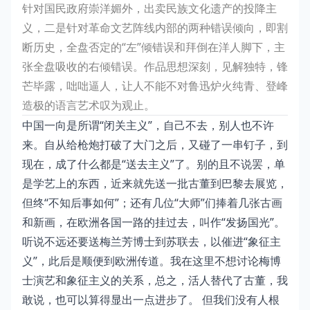
针对国民政府崇洋媚外，出卖民族文化遗产的投降主
义，二是针对革命文艺阵线内部的两种错误倾向，即割
断历史，全盘否定的“左”倾错误和拜倒在洋人脚下，主
张全盘吸收的右倾错误。作品思想深刻，见解独特，锋
芒毕露，咄咄逼人，让人不能不对鲁迅炉火纯青、登峰
造极的语言艺术叹为观止。
中国一向是所谓“闭关主义”，自己不去，别人也不许
来。自从给枪炮打破了大门之后，又碰了一串钉子，到
现在，成了什么都是“送去主义”了。别的且不说罢，单
是学艺上的东西，近来就先送一批古董到巴黎去展览，
但终“不知后事如何”；还有几位“大师”们捧着几张古画
和新画，在欧洲各国一路的挂过去，叫作“发扬国光”。
听说不远还要送梅兰芳博士到苏联去，以催进“象征主
义”，此后是顺便到欧洲传道。我在这里不想讨论梅博
士演艺和象征主义的关系，总之，活人替代了古董，我
敢说，也可以算得显出一点进步了。 但我们没有人根