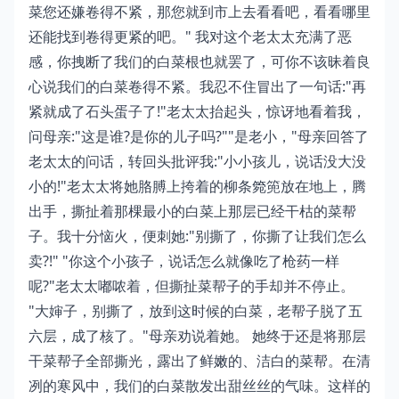
菜您还嫌卷得不紧，那您就到市上去看看吧，看看哪里
还能找到卷得更紧的吧。" 我对这个老太太充满了恶
感，你拽断了我们的白菜根也就罢了，可你不该昧着良
心说我们的白菜卷得不紧。我忍不住冒出了一句话:"再
紧就成了石头蛋子了!"老太太抬起头，惊讶地看着我，
问母亲:"这是谁?是你的儿子吗?""是老小，"母亲回答了
老太太的问话，转回头批评我:"小小孩儿，说话没大没
小的!"老太太将她胳膊上挎着的柳条箢篼放在地上，腾
出手，撕扯着那棵最小的白菜上那层已经干枯的菜帮
子。我十分恼火，便刺她:"别撕了，你撕了让我们怎么
卖?!" "你这个小孩子，说话怎么就像吃了枪药一样
呢?"老太太嘟哝着，但撕扯菜帮子的手却并不停止。
"大婶子，别撕了，放到这时候的白菜，老帮子脱了五
六层，成了核了。"母亲劝说着她。 她终于还是将那层
干菜帮子全部撕光，露出了鲜嫩的、洁白的菜帮。在清
冽的寒风中，我们的白菜散发出甜丝丝的气味。这样的