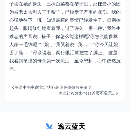
子摆在她的身边，三棵白菜都在篓子里，那棵最小的因
为被老太太剥去了干帮子，已经受了严重的冻伤。我的
心猛地往下一沉，知道最坏的事情已经发生了。母亲抬
起头，眼睛红红地看着我，过了许久，用一种让我终生
难忘的声音说: "孩子，你怎么能这样呢?你怎么能多算
人家一毛钱呢?" "娘，"我哭着说:"我……" "你今天让娘
丢了脸……"母亲说着，两行眼泪就挂在了腮上。 这是
我看到坚强的母亲第一次流泪，至今想起，心中依然沉
痛。
英语中的主谓宾定状补表还在傻傻分不清？
怎么让WordPress首页不显示...
逸云蓝天