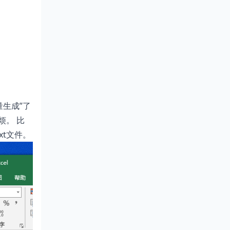
生成”了
烦。 比
t文件。