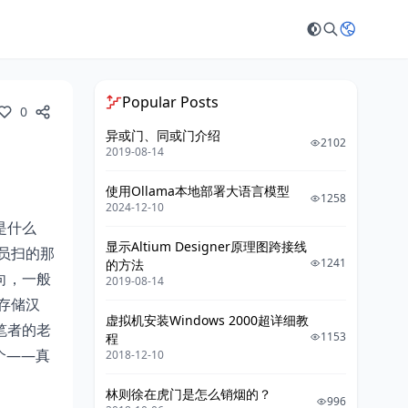
Popular Posts
0
异或门、同或门介绍
2102
2019-08-14
使用Ollama本地部署大语言模型
1258
2024-12-10
是什么
显示Altium Designer原理图跨接线
员扫的那
1241
的方法
向，一般
2019-08-14
存储汉
虚拟机安装Windows 2000超详细教
笔者的老
1153
程
个——真
2018-12-10
林则徐在虎门是怎么销烟的？
996