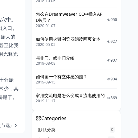
2018-10-06
怎么在Dreamweaver CC中插入AP
巢穴中。
950
Div层？
2020-01-07
出入口。
模庞大的
如何使用火狐浏览器朗读网页文本
927
甚至比我
2020-05-05
用光释光
与非门、或非门介绍
907
2019-08-08
如何画一个有立体感的圆？
十分庞
904
2019-09-15
常少，其
家用交流电是怎么变成直流电使用的
震撼了。
869
2019-11-17
Categories
（节选）
默认分类
0