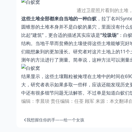
通过卫星照片看到的土堆
这些土堆全部都来自当地的一种白蚁
，拉丁名叫Syn
圆锥形的土堆本身并不是白蚁的巢穴，里面没有什么
比起“建筑”，更合适的描述其实应该是
“垃圾场”
：白
结构。当地干旱而贫瘠的土壤使得这些土堆能够完好
们能想象到的更加漫长。研究者对这片土地上的11
测年的方法进行了测量。简单说，这种方法可以测量
结果显示，这些土壤颗粒被掩埋在土堆中的时间在690
大，研究者表示如果多取一些样，应该还能发现历史
中还有很多细节问题无法解答。不过单是知道白蚁们
编辑：李晨琰
责任编辑：任荃 顾军
来源：本文翻译
我想握住你的手——给一个女孩