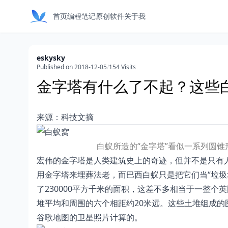
首页
编程笔记
原创软件
关于我
eskysky
Published on 2018-12-05
/
154 Visits
金字塔有什么了不起？这些
来源：
科技文摘
白蚁所造的“金字塔”看似一系列圆锥
宏伟的金字塔是人类建筑史上的奇迹，但并不是只有人
用金字塔来埋葬法老，而巴西白蚁只是把它们当“垃圾
了230000平方千米的面积，这差不多相当于一整
堆平均和周围的六个相距约20米远。这些土堆组成
谷歌地图的卫星照片计算的。