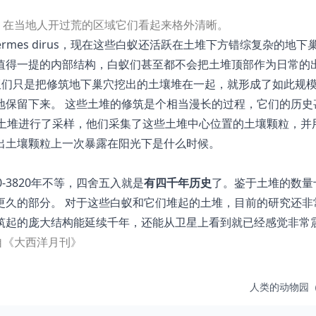
，在当地人开过荒的区域它们看起来格外清晰。
termes dirus，现在这些白蚁还活跃在土堆下方错综复杂的地下
值得一提的内部结构，白蚁们甚至都不会把土堆顶部作为日常的
蚁们只是把修筑地下巢穴挖出的土壤堆在一起，就形成了如此规
地保留下来。 这些土堆的修筑是个相当漫长的过程，它们的历史
个土堆进行了采样，他们采集了这些土堆中心位置的土壤颗粒，并
出土壤颗粒上一次暴露在阳光下是什么时候。
-3820年不等，四舍五入就是
有四千年历史
了。鉴于土堆的数量
更久的部分。 对于这些白蚁和它们堆起的土堆，目前的研究还非
筑起的庞大结构能延续千年，还能从卫星上看到就已经感觉非常
自《大西洋月刊》
人类的动物园