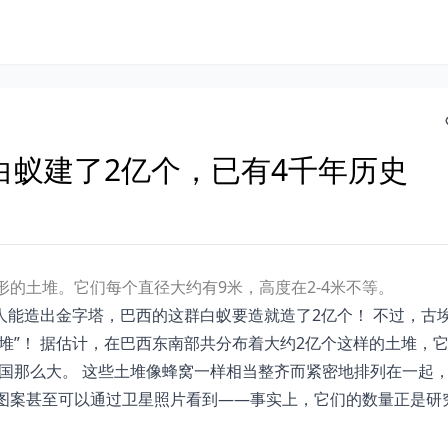
白蚁建了2亿个，已有4千年历史
形的土堆。它们每个直径大约有9米，高度在2-4米不等。
能造出金字塔，巴西的这群白蚁要造就造了2亿个！ 不过，古
堆”！ 据估计，在巴西东南部共分布着大约2亿个这样的土堆，
个英国那么大。 这些土堆像蜂窝一样相当整齐而紧密地排列在一起
的图案甚至可以通过卫星照片看到——事实上，它们的数量正是研