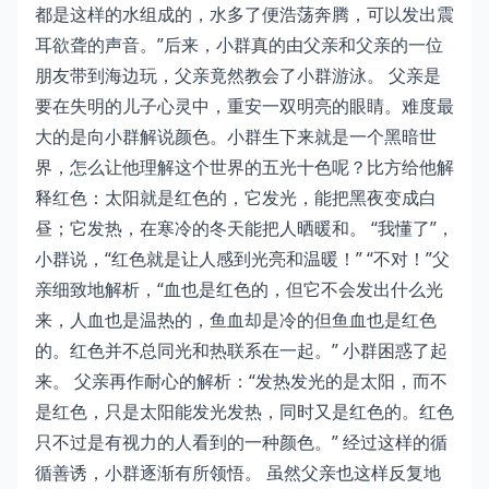
都是这样的水组成的，水多了便浩荡奔腾，可以发出震
耳欲聋的声音。”后来，小群真的由父亲和父亲的一位
朋友带到海边玩，父亲竟然教会了小群游泳。 父亲是
要在失明的儿子心灵中，重安一双明亮的眼睛。难度最
大的是向小群解说颜色。小群生下来就是一个黑暗世
界，怎么让他理解这个世界的五光十色呢？比方给他解
释红色：太阳就是红色的，它发光，能把黑夜变成白
昼；它发热，在寒冷的冬天能把人晒暖和。 “我懂了”，
小群说，“红色就是让人感到光亮和温暖！” “不对！”父
亲细致地解析，“血也是红色的，但它不会发出什么光
来，人血也是温热的，鱼血却是冷的但鱼血也是红色
的。红色并不总同光和热联系在一起。” 小群困惑了起
来。 父亲再作耐心的解析：“发热发光的是太阳，而不
是红色，只是太阳能发光发热，同时又是红色的。红色
只不过是有视力的人看到的一种颜色。” 经过这样的循
循善诱，小群逐渐有所领悟。 虽然父亲也这样反复地