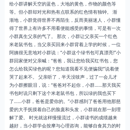
给小群讲解天空的蓝色，大地的黄色，作物的颜色等
等。但小群却对光和热有点联系的红色情有独钟。 渐
渐地，小群觉得世界不再陌生，反而美丽迷人，小群懂
得了世界上有许多不用看便能感受的事情，可是有一次
小群真生父亲的气了。 那次，小群让父亲买一个红色
米老鼠书包，当父亲买回来小群背着上学的时候，一位
阿姨很无意地对小群说：“小群这个绿书包可真漂亮!”小
群回家便对父亲喊：“爸爸，我让您给我买红书包，您
怎么给我买绿色的呢？您知道我看不见便骗我!”说着便
哭了起来不。 父亲听了，半天没吱声，过了一会儿才
为小群擦眼泪，说：“爸爸对不起你，小群……那天我买
书包时说只剩下这个米老鼠书包，所以绿的我也买下
了……小群，爸爸是爱你的。”小群感到了爸爸用他那慈
爱的大手抚摸着自己的脸庞和头发，小群就在那一刻理
解了爱。 时光就这样慢慢流过，小群读书的成绩越来
越好，当小群学会按摩与心理咨询，能够自食其力的时