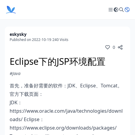
eskysky
Published on 2022-10-19
/
240 Visits
0
Eclipse下的JSP环境配置
#Java
首先，准备好需要的软件：JDK、Eclipse、Tomcat。
官方下载页面：
JDK：
https://www.oracle.com/java/technologies/downl
oads/
Eclipse：
https://www.eclipse.org/downloads/packages/