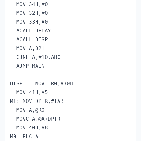
  MOV 34H,#0

  MOV 32H,#0

  MOV 33H,#0

  ACALL DELAY

  ACALL DISP

  MOV A,32H

  CJNE A,#10,ABC

  AJMP MAIN

DISP:	MOV  R0,#30H

  MOV 41H,#5

M1:	MOV DPTR,#TAB

  MOV A,@R0

  MOVC A,@A+DPTR

  MOV 40H,#8

M0:	RLC A
