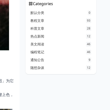
Categories
默认分类
0
教程文章
93
科普文章
28
热点新闻
12
美文阅读
46
编程笔记
46
通知公告
9
随想杂谈
12
图」为它
键上色，