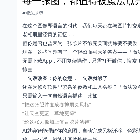
每一张图，都值得被魔法点
#魔法改图
在这个图像即语言的时代，我们每天都在与图片打交
老相册里泛黄的记忆……
但你是否也曾因为一张照片不够完美而犹豫要不要发
现在，这些问题有了一个轻盈而强大的答案——「魔
无需下载App，不用复杂操作，只需打开微信，搜索
惊喜。
一句话改图：你的创意，一句话就够了
还在为修图软件里繁杂的参数和工具头疼？「魔法改图」
只需输入一句自然语言描述，比如：
“把这张照片变成赛博朋克风格”
“让天空更蓝，草地更绿”
“给这张人像加上复古胶片滤镜”
AI就会智能理解你的意图，自动完成风格迁移、色
稿，一句话，就能让图片焕然一新。