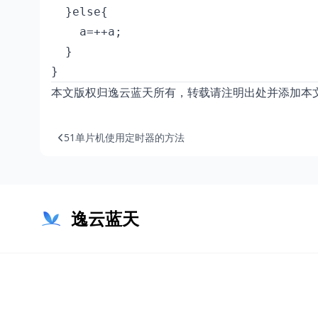
  }else{

    a=++a;

  }

}
本文版权归逸云蓝天所有，转载请注明出处并添加本
51单片机使用定时器的方法
逸云蓝天