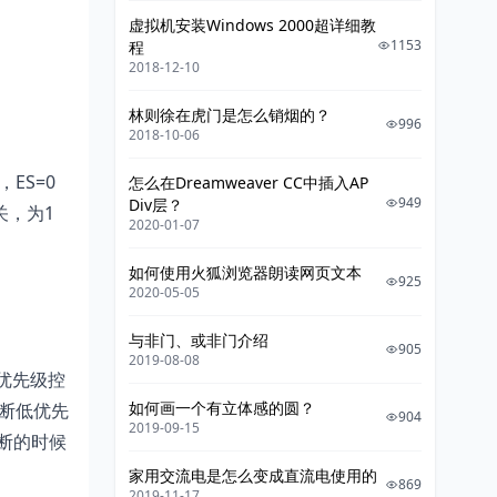
虚拟机安装Windows 2000超详细教
1153
程
2018-12-10
林则徐在虎门是怎么销烟的？
996
2018-10-06
ES=0
怎么在Dreamweaver CC中插入AP
949
Div层？
关，为1
2020-01-07
如何使用火狐浏览器朗读网页文本
925
2020-05-05
与非门、或非门介绍
905
2019-08-08
断优先级控
如何画一个有立体感的圆？
断低优先
904
2019-09-15
断的时候
家用交流电是怎么变成直流电使用的
869
2019-11-17