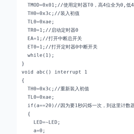
  TMOD=0x01;//使用定时器T0，高4位全为0,低4
  TH0=0x3c;//装入初值

  TL0=0xae;

  TR0=1;//启动定时器0

  EA=1;//打开中断总开关

  ET0=1;//打开定时器0中断开关

  while(1);

}

void abc() interrupt 1

{

  TH0=0x3c;//重新装入初值

  TL0=0xae;

  if(a==20)//因为要1秒闪烁一次，到这里计数器计
  {

    LED=~LED;

    a=0;
