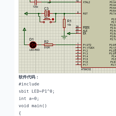
软件代码：
#include 
sbit LED=P1^0;

int a=0;

void main()

{
