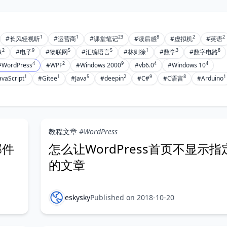
1
1
23
8
2
2
#长风轻视听
#运营商
#课堂笔记
#读后感
#虚拟机
#英语
2
9
5
5
1
3
8
像
#电子
#物联网
#汇编语言
#林则徐
#数学
#数字电路
4
2
9
4
4
#WordPress
#WPF
#Windows 2000
#vb6.0
#Windows 10
1
1
5
2
9
8
1
avaScript
#Gitee
#Java
#deepin
#C#
#C语言
#Arduino
教程文章
#WordPress
邮件
怎么让WordPress首页不显示
的文章
eskysky
Published on 2018-10-20