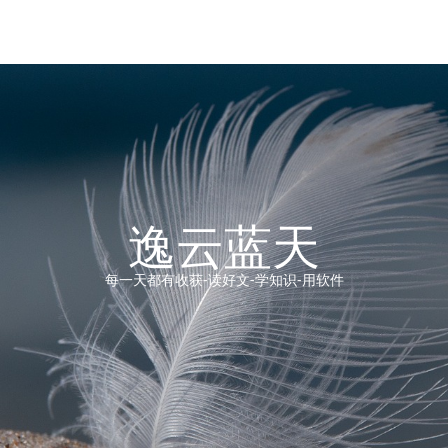
逸云蓝天
每一天都有收获-读好文-学知识-用软件