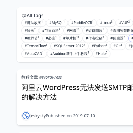
All Tags
1
1
1
3
2
#魔法改图
#MySQL
#PaddleOCR
#Linux
#VUE
2
2
13
1
#绘画
#节日百科
#网络
#短篇阅读
#真图智慧图
1
1
11
3
2
#教师节
#必应
#单片机
#作者投稿
#传感器
1
4
3
3
#TensorFlow
#SQL Server 2012
#Python
#Git
#J
1
3
0
#AutoCAD
#Audition新手上手教程
#Halo
教程文章
#WordPress
阿里云WordPress无法发送SMTP
的解决方法
eskysky
Published on 2019-07-10