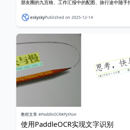
朋友圈的九宫格、工作汇报中的配图、旅行途中随手
风景、老相册里泛黄的记忆…… 但你是否也曾因为一
不够完美而犹豫要不要发？是否曾因黑白老照片无法
eskysky
Published on 2025-12-14
彩而感到遗憾？ 现在，这些问题有了一个轻盈而强大
案——「魔法改图」微信小程序。 无需下
教程文章
#PaddleOCR
#Python
使用PaddleOCR实现文字识别