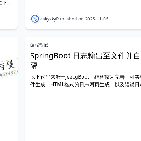
拍下的
张照片
还原色
eskysky
Published on 2025-11-06
的答
编程笔记
SpringBoot 日志输出至文件并
隔
以下代码来源于JeecgBoot，结构较为完善，可实现
件生成，HTML格式的日志网页生成，以及错误日
出。 在resources目录下建立logback-spring.x
文件内容如下： <?xml version="1.0" encoding="
> <confi