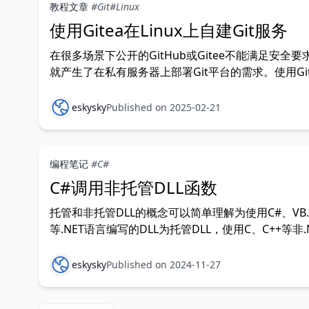
教程文章
#Git
#Linux
使用Gitea在Linux上自建Git服务
在很多场景下公开的GitHub或Gitee不能满足安全要
就产生了在私有服务器上部署Git平台的需求。使用Git
能够快速、便捷的自建Git服务，并且支持包括 Linux
Windows和macOS 在内的多平台部署。 Gitea官方
eskysky
Published on 2025-02-21
Git版本需大于等于2.0，而如果使用CentOS 7
编程笔记
#C#
C#调用非托管DLL函数
托管和非托管DLL的概念可以简单理解为使用C#、VB.
等.NET语言编写的DLL为托管DLL，使用C、C++等非.
语言编写的DLL为非托管DLL。 本文主要介绍非托管D
调用方式。 本文将创建一个Windows窗体项目，通过
eskysky
Published on 2024-11-27
用Windows系统中user32.dll内的函数，移