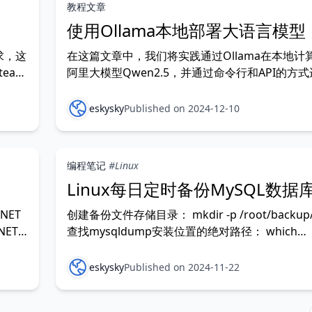
教程文章
使用Ollama本地部署大语言模型
求，这
在这篇文章中，我们将实践通过Ollama在本地计
ea就
阿里大模型Qwen2.5，并通过命令行和API的方
、
用。 Ollama的出现简化了大模型中本地部署的
要求
们可以很轻松的将网络上的开源模型在本地计算机
eskysky
Published on 2024-12-10
Qwen2.5是由阿里推出的大语言模型，参数规模
720亿不等，支持
编程笔记
#Linux
Linux每日定时备份MySQL数据
NET
创建备份文件存储目录： mkdir -p /root/backup/
NET
查找mysqldump安装位置的绝对路径： which
LL的
mysqldump 在/root/backup目录创建自动备份
C#调
mysqlback.sh： vim /root/backup/mysqlback.
eskysky
Published on 2024-11-22