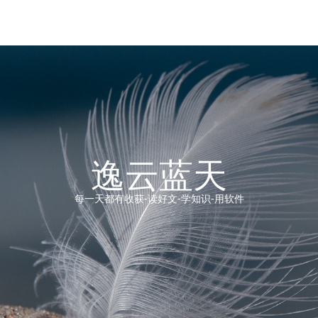
逸云蓝天
每一天都有收获-读好文-学知识-用软件