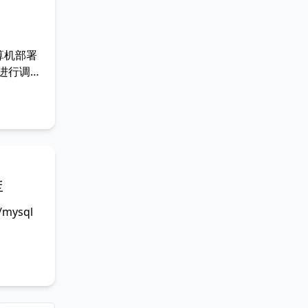
算机部署
式进行调
过程，让我
中运行。
从5亿到
库
mysql
脚本
sh mysql