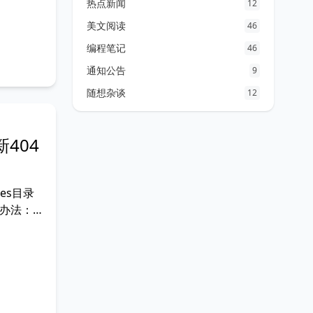
热点新闻
12
美文阅读
46
编程笔记
46
通知公告
9
随想杂谈
12
新404
ces目录
决办法：新
ge;