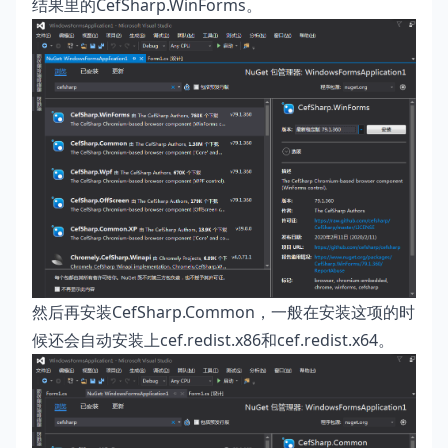
结果里的CefSharp.WinForms。
然后再安装CefSharp.Common，一般在安装这项的时
候还会自动安装上cef.redist.x86和cef.redist.x64。