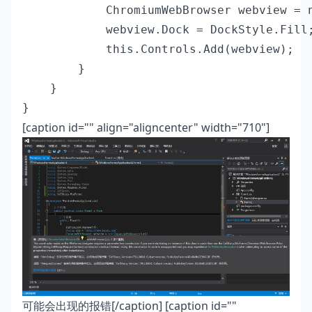
            ChromiumWebBrowser webview = n
            webview.Dock = DockStyle.Fill;
            this.Controls.Add(webview);

        }

    }

}
[caption id="" align="aligncenter" width="710"]
可能会出现的报错[/caption] [caption id=""