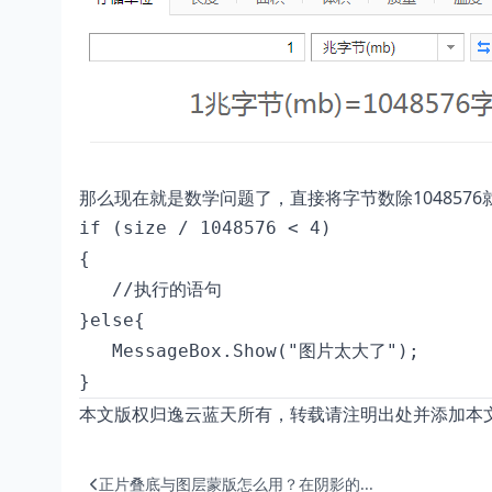
那么现在就是数学问题了，直接将字节数除104857
if (size / 1048576 < 4)

{

   //执行的语句

}else{

   MessageBox.Show("图片太大了");

}
本文版权归逸云蓝天所有，转载请注明出处并添加本
正片叠底与图层蒙版怎么用？在阴影的...